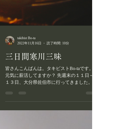
takibist Bo-ta
2022年11月16日
読了時間: 10分
三日間寒川三昧
皆さんこんばんは。タキビストBo-taです。
元気に薪活してますか？ 先週末の１１日～
１３日、大分県佐伯市に行ってきました。
何をしに行ってきたのかというと、 「秋の
寒川祭り in佐伯」に参加するためです！
（本当は「アウトドア × 防災 イベント ‐...