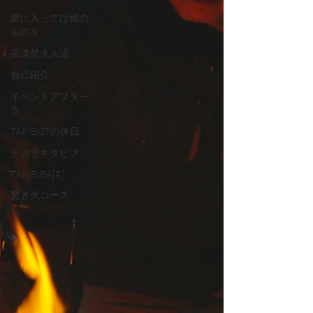
郷に入っては郷の
ものを
茶道焚火人流
自己紹介
イベントアフター
５
TAKIBISTの休日
ナガサキタビブ
TAKIBIBA[R]
焚き火コース