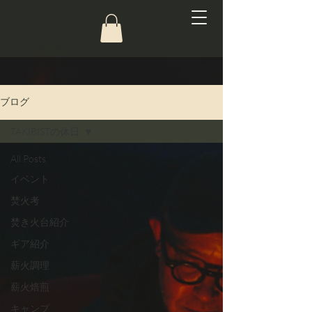
ブログ
TAKIBISTの休日
All Posts
イベント
焚火考
焚き火台紹介
ギア紹介
薪火調理
薪火焙煎
キャンプ