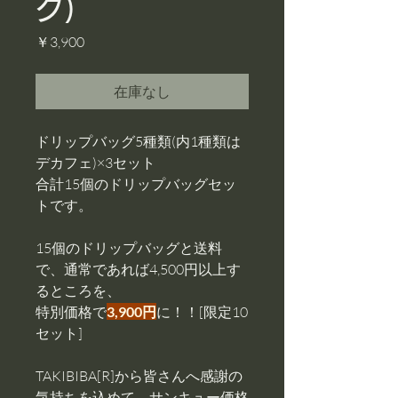
グ)
価
￥3,900
格
在庫なし
ドリップバッグ5種類(内1種類は
デカフェ)×3セット
合計15個のドリップバッグセッ
トです。
15個のドリップバッグと送料
で、通常であれば4,500円以上す
るところを、
特別価格で
3,900円
に！！[限定10
セット]
TAKIBIBA[R]から皆さんへ感謝の
気持ちを込めて、サンキュー価格