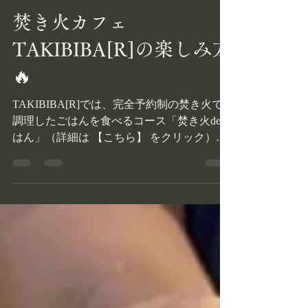
takibist Bo-ta
2024年7月31日
読了時間: 3分
焚き火カフェ
TAKIBIBA[R]の楽しみ方
🔥
TAKIBIBA[R]では、完全予約制の焚き火で
調理したごはんを食べるコース「焚き火deご
はん」（詳細は 【こちら】 をクリック）以
外にも、焚き火を気軽にお楽しみいただける
メニューがありますのでご紹介します🔥 ◯
焚き火オーナー制度：500円/1時間程度...