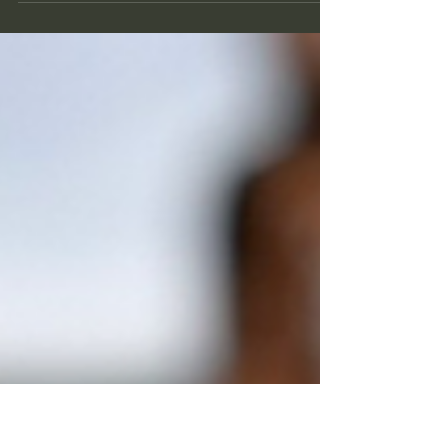
皆さんこんにちは。 元気に薪活しています
か？ 今までは、イベントのみでの活動でし
たが、 ついに実店舗をオープンします！ 場
所は、東彼杵町。 東彼杵郡東彼杵町蔵本郷
１６２８−１ 旬彩ゆう花さんのお隣、
BISTRO蔵之助さんと同じ場所です。...