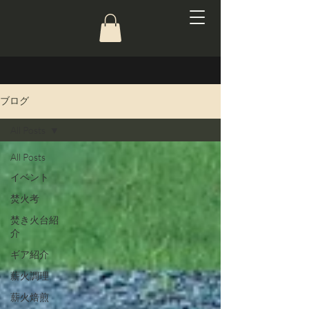
ブログ
All Posts
All Posts
イベント
焚火考
焚き火台紹
介
ギア紹介
薪火調理
薪火焙煎