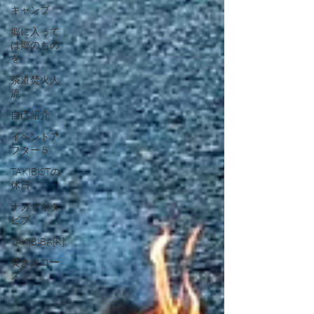
キャンプ
郷に入って
は郷のもの
を
茶道焚火人
流
自己紹介
イベントア
フター５
TAKIBISTの
休日
ナガサキタ
ビブ
TAKIBIBA[R]
焚き火コー
ス