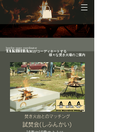
bonfire space coordinator
TAKIBIBA
[R]
がコーディネートする
​ 様々な焚き火場
のご案内
焚き火台とのマッチング
試焚会(しふんかい)