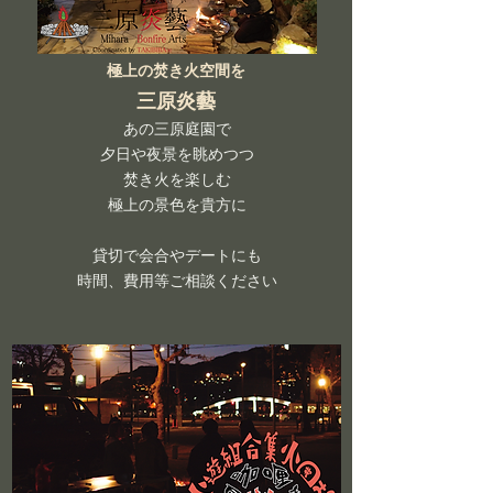
極上の焚き火空間を
三原炎藝
あの三原庭園で
夕日や夜景を眺めつつ
焚き火を楽しむ
​極上の景色を貴方に
貸切で会合やデートにも
​時間、費用等ご相談ください