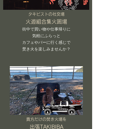
タキビストの社交場
火遊組合集火囲場
街中で買い物や仕事帰りに
気軽にふらっと
カフェやバーに行く感じで
​焚き火を楽しみませんか？
貴方だけの焚き火場を
出張TAKIBIBA