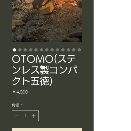
OTOMO(ステ
ンレス製コンパ
クト五徳)
価
￥4,000
格
数量
*