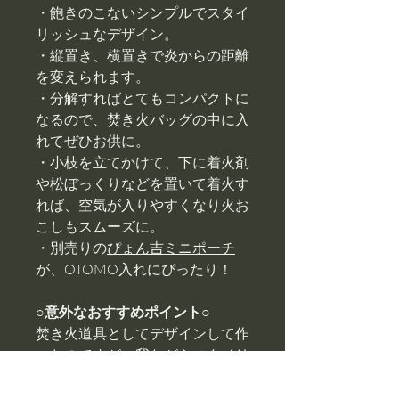
・飽きのこないシンプルでスタイ
リッシュなデザイン。
・縦置き、横置きで炎からの距離
を変えられます。
・分解すればとてもコンパクトに
なるので、焚き火バッグの中に入
れてぜひお供に。
・小枝を立てかけて、下に着火剤
や松ぼっくりなどを置いて着火す
れば、空気が入りやすくなり火お
こしもスムーズに。
・別売りの
ぴょん吉ミニポーチ
が、OTOMO入れにぴったり！
○意外なおすすめポイント○
焚き火道具としてデザインして作
ったのですが、我ながらスタイリ
ッシュでおしゃれなデザインにな
っているため、インテリアとして