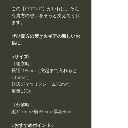
この【OTOMO】がいれば、そん
な貴方の想いをそっと支えてくれ
ます。
ぜひ貴方の焚き火ギアの新しいお
供に。
○サイズ○
［組立時］
長辺109mm（突起まで入れると
115mm）
短辺67mm（フレーム70mm）
重量150g
［分解時］
縦115mm×横93mm×厚み8mm
○おすすめポイント○