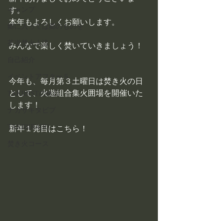
キャンプ
す。
本年もよろしくお願いします。
郷に入っては郷のものを
茶道焚火人流
みんなで楽しく焚いていきましょう！
自己紹介
イベントアフター５
今年も、毎月第３土曜日は焚き火の日
として、火遊組合集火囲場を開催いた
TAKIBISTの休日
します！
ナガサキタビブ
TAKIBIBA[R]
新年１発目はこちら！
焚き火コース