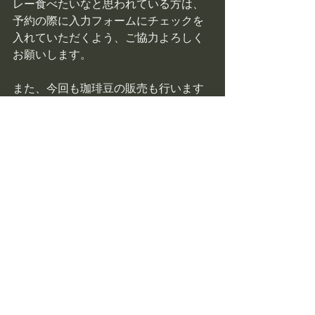
レー食べたいなと思われている方は、
予約の際に入力フォームにチェックを
入れていただくよう、ご協力よろしく
お願いします。
また、今回も珈琲豆の販売も行います
ので、確実に買いたい方は、ご予約の
際に購入希望のところにチェックを入
れておいてくださいね。
年始の焚き初めは、ぜひ火遊組合集火
囲場で。
薪燃会（しんねんかい）で、みんなで
薪を燃やして新年を祝いましょう！
お待ちしております！
ご予約はこちらをクリック→
【予約】
タキビスト
イベント