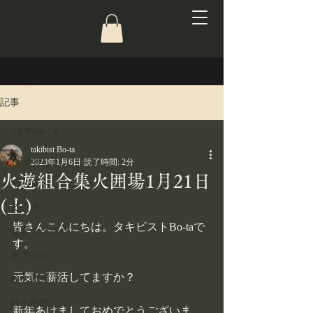
記事
All Posts
takibist Bo-ta
All Posts
2023年1月6日
読了時間: 2分
火遊組合集火囲場1月21日
イベント
(土)
焚火考
皆さんこんにちは。タキビストBo-taで
焚き火台紹介
す。
ギア紹介
元気に薪活してますか？
薪火調理
薪火焙煎
新年あけましておめでとうございま