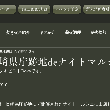
レンダー
TAKIBIBAとは
イベント予定
薪火焙煎珈琲
焚き火台紹介
ギア紹介
薪火調理
薪火焙煎
年8月28日
読了時間: 3分
茶道焚火人流
自己紹介
イベントアフター５
TA
崎県庁跡地deナイトマル
キビストBo-taです。
A[R]
焚き火コース
か？
２日間、長崎県庁跡地にて開催されたナイトマルシェに出店