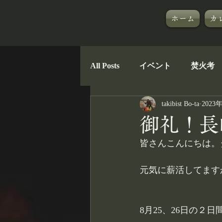
ホーム
カ
All Posts
イベント
焚火考
takibist Bo-ta
2023
郷に入っては郷のものを
御礼！長
皆さんこんにちは。タ
ナガサキタビブ
TAKIBIB
元気に薪活してます
8月25、26日の