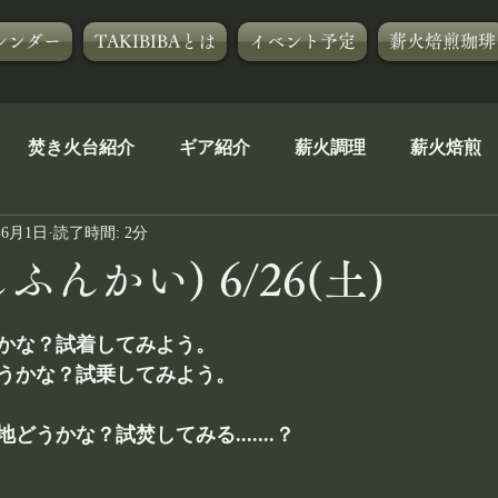
レンダー
TAKIBIBAとは
イベント予定
薪火焙煎珈琲
焚き火台紹介
ギア紹介
薪火調理
薪火焙煎
年6月1日
読了時間: 2分
茶道焚火人流
自己紹介
イベントアフター５
TA
ふんかい) 6/26(土)
A[R]
焚き火コース
かな？試着してみよう。
うかな？試乗してみよう。
うかな？試焚してみる.......？