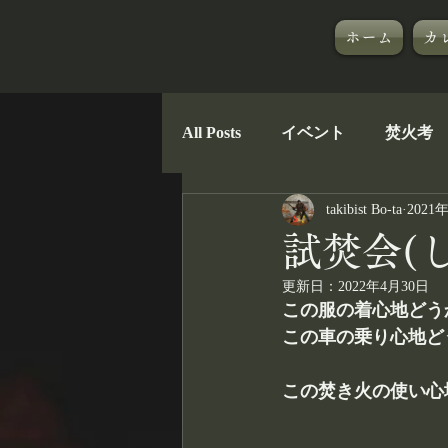
ホーム
カ
All Posts
イベント
焚火考
takibist Bo-ta
2021
郷に入っては郷のものを
試焚会(し
更新日：
2022年4月30日
ナガサキタビブ
TAKIBIB
この服の着心地どう
この車の乗り心地ど
この焚き火の使い心地ど