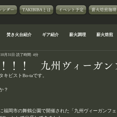
レンダー
TAKIBIBAとは
イベント予定
薪火焙煎珈琲
焚き火台紹介
ギア紹介
薪火調理
薪火焙煎
年10月31日
読了時間: 4分
茶道焚火人流
自己紹介
イベントアフター５
TA
！！！ 九州ヴィーガン
キビストBo-taです。
A[R]
焚き火コース
か？
に福岡市の舞鶴公園で開催された「九州ヴィーガンフェ