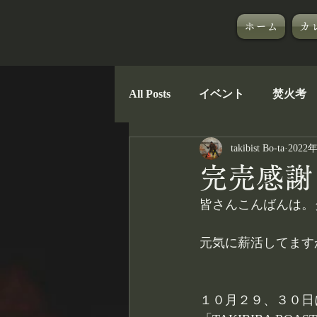
ホーム
カ
All Posts
イベント
焚火考
takibist Bo-ta
2022
郷に入っては郷のものを
完売感謝
皆さんこんばんは。タ
ナガサキタビブ
TAKIBIB
元気に薪活してます
１０月２９、３０日